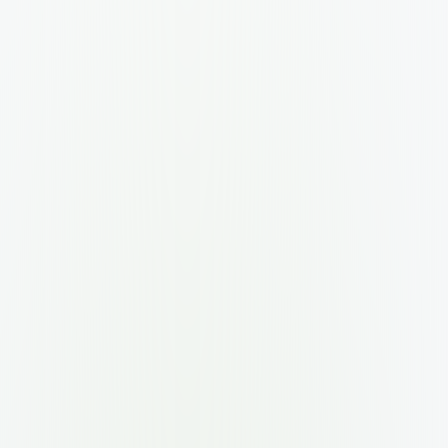
Mobil Bekas Tahun Muda: Investasi Pintar yang Cepat
Laku dan Bernilai Tinggi
Saat kita berbicara tentang jual beli mobil bekas, banyak orang
masih beranggapan bahwa hanya mobil keluaran lama yang
mendominasi pasar. Padahal, saat ini mobil bekas tahun muda
Baca Selengkapnya
justru jadi pilihan favorit banyak pembeli
Berita
Berita • 05 February 2026 - 00:00 WIB
Deretan Harga Mobil Bekas Paling Dicari Bulan Ini:
Waktunya Jual Mobilmu dengan Menguntungkan
Demand akan mobil bekas makin meningkat di tiap bulan dan
tahun nya, nah untuk series kali ini, kami akan merangkum
permintaan mobil bekas paling di minati pada bulan Maret dan
Baca Selengkapnya
April, Simak ringkasan nya berikut ini !
Berita