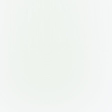
Berita • 05 February 2026 - 00:00 WIB
Jual Mobil Masih Kredit: Apakah Bisa? Ini Jawabannya!
Beberapa orang merasa kesulitan ketika mereka ingin menjual
mobil mereka yang masih berjalan kredit nya, mereka
beranggapan ini akan sulit dan memakan biaya serta waktu yang
Baca Selengkapnya
lama, tapi apakah seperti itu kenyataan nya? Simak ringkasan nya
berikut ini
Berita