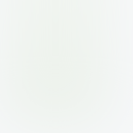
Jual Mobil • 06 February 2026 - 00:00 WIB
Mobil Listrik Jepang: Kelebihan, Kekurangan &
Panduan Jual
Mobil listrik Jepang unggul dalam teknologi hybrid, keselamatan,
& kepercayaan. Pahami kelebihan, kekurangan, & tips jualnya di
pasar Indonesia.
Baca Selengkapnya
Tips & Trick