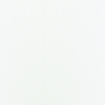
Menghindarinya
Hindari 7 kesalahan fatal saat menjual mobil bekas agar cepat
laku dan tidak rugi. Simak cara menghindarinya di sini!
Baca Selengkapnya
Jual Mobil
Jual Mobil • 06 February 2026 - 00:00 WIB
Menjual Mobil Bekas Kredit: Apa yang Harus
Diperhatikan?
Ingin jual mobil bekas yang masih kredit? Simak tips lengkap agar
proses cepat, aman, dan harga terbaik tanpa ribet.
Baca Selengkapnya
Jual Mobil