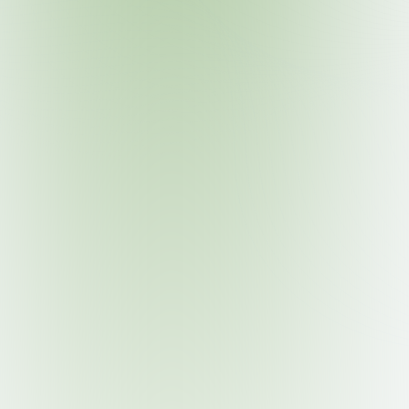
Berita • 06 February 2026 - 00:00 WIB
8 Hal yang Harus Diperhatikan Sebelum Jual Mobil
Keluarga Bekas
Tips n Trick mengenai tata cara dalam melihat Mobil Keluarga
bekas untuk dijual supaya Untung Maksimal
Baca Selengkapnya
Berita
Berita • 06 February 2026 - 00:00 WIB
Daftar Harja Jual Mobil Bekas 200 Jutaan Terbaik
Tahun 2026
Data terbaru untuk harga hagra jual mobil yang bisa mencapai
Angka 200 juta untuk Unit mobil nya, emang ada? Simak
Ringkasan nya berikut ini !
Baca Selengkapnya