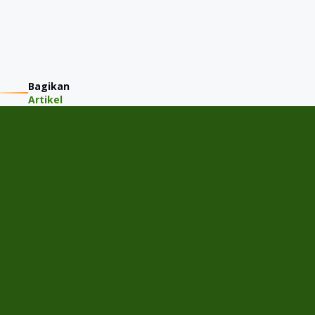
Bagikan
Artikel
PT JMM KAREM INDONESIA
Jalan Gading Kirana Timur A-11/15, Desa/Kelurahan Kelapa
Gading Barat, Kec. Kelapa Gading, Kota Adm. Jakarta Utara,
Provinsi DKI Jakarta
Menu
Home
Cek Harga Jual
Tentang JMM
Semua Mobil
Artikel