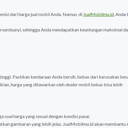
isi dari harga jual mobil Anda. Namun, di
JualMobilmu.id
, Anda 
tersembunyi, sehingga Anda mendapatkan keuntungan maksimal da
h tinggi. Pastikan kendaraan Anda bersih, bebas dari kerusakan bes
an, harga yang ditawarkan oleh dealer mobil bekas bisa lebih
ga soal harga yang sesuai dengan kondisi pasar.
patkan gambaran yang lebih jelas. JualMobilmu.id akan membantu