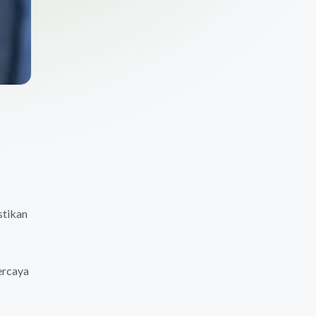
stikan
ercaya