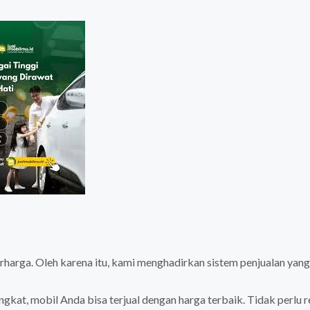
arga. Oleh karena itu, kami menghadirkan sistem penjualan yang
gkat, mobil Anda bisa terjual dengan harga terbaik. Tidak perlu 