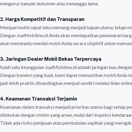
mengurus banyak dokumen atau menunggu lama.
2. Harga Kompetitif dan Transparan
Menjual mobil cepat laku memang menjadi tujuan utama, tetapi me
Dengan JualMobilmu.id Anda akan mendapatkan penawaran harga y
akan membantu menilai mobil Anda secara objektif untuk mema
3. Jaringan Dealer Mobil Bekas Terpercaya
Salah satu keunggulan JualMobilmu.id adalah jaringan luas dengan
Dengan koneksi yang kuat, kami dapat memastikan mobil Anda ter
jauh lebih praktis dibandingkan menjual sendiri melalui iklan online
4. Keamanan Transaksi Terjamin
Keamanan dalam transaksi menjadi prioritas utama bagi setiap p
dilakukan dengan sistem yang aman, mulai dari inspeksi kendaraa
Tidak ada risiko penipuan atau pembatalan sepihak yang merugik