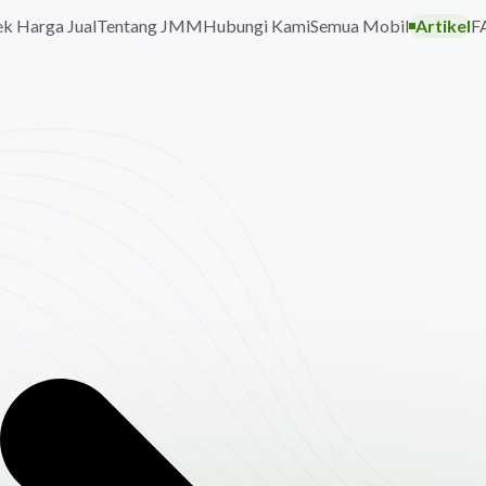
k Harga Jual
Tentang JMM
Hubungi Kami
Semua Mobil
Artikel
F