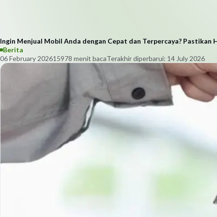
Ingin Menjual Mobil Anda dengan Cepat d
Berita
06 February 2026
1597
8
menit baca
Terakhir diperbarui:
14 July 2026