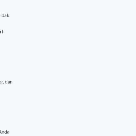
tidak
ri
ar, dan
 Anda