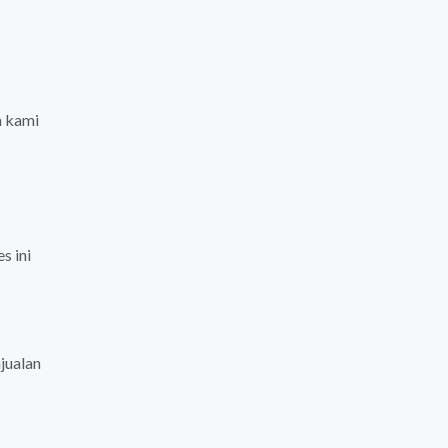
m kami
s ini
jualan