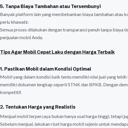
5. Tanpa Biaya Tambahan atau Tersembunyi
Banyak platform lain yang membebankan biaya tambahan atau kom
perlu khawatir.
Semua proses dilakukan dengan transparansi penuh tanpa biaya 
penjualan mobil Anda.
Tips Agar Mobil Cepat Laku dengan Harga Terbaik
1. Pastikan Mobil dalam Kondisi Optimal
Mobil yang dalam kondisi baik tentu memiliki nilai jual yang lebi
memiliki dokumen lengkap seperti STNK dan BPKB. Dengan demiki
kompetitif.
2. Tentukan Harga yang Realistis
Menjual mobil terpercaya bukan hanya soal harga tinggi, tetapi ju
Sebelum menjual, lakukan riset harga mobil sejenis untuk menda