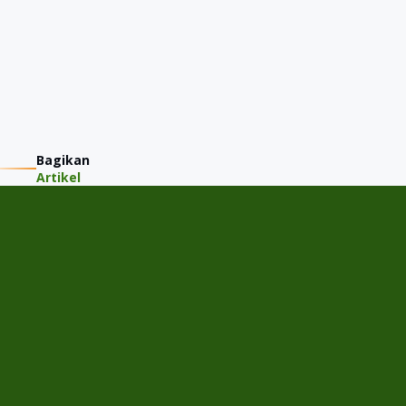
Bagikan
Artikel
PT JMM KAREM INDONESIA
Jalan Gading Kirana Timur A-11/15, Desa/Kelurahan Kelapa
Gading Barat, Kec. Kelapa Gading, Kota Adm. Jakarta Utara,
Provinsi DKI Jakarta
Menu
Home
Cek Harga Jual