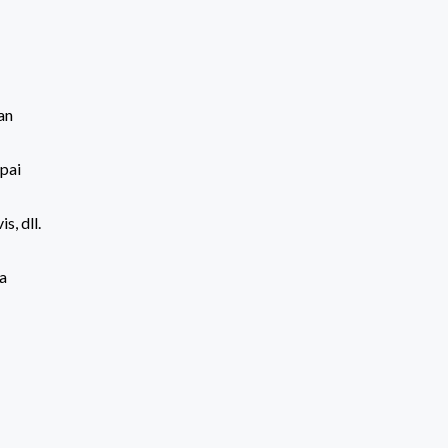
an
pai
s, dll.
a