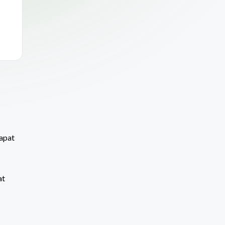
dapat
at