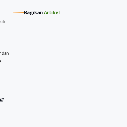
Bagikan
Artikel
aik
r dan
a
il