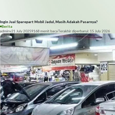
Ingin Jual Sparepart Mobil Jadul, Masih Adakah Pasarnya?
Berita
adminv
21 July 2025
916
8
menit baca
Terakhir diperbarui:
15 July 2026