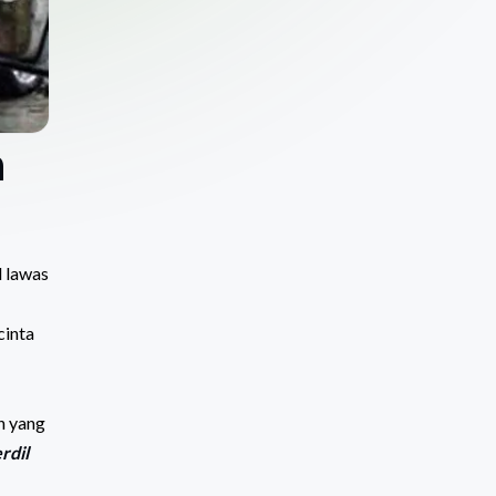
h
l lawas
cinta
n yang
rdil