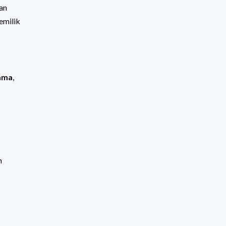
an
emilik
ama
,
h