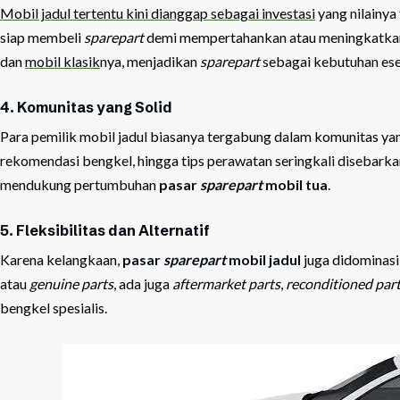
Mobil jadul tertentu kini dianggap sebagai investasi
yang nilainya
siap membeli
sparepart
demi mempertahankan atau meningkatkan nil
dan
mobil klasik
nya, menjadikan
sparepart
sebagai kebutuhan ese
4. Komunitas yang Solid
Para pemilik mobil jadul biasanya tergabung dalam komunitas yan
rekomendasi bengkel, hingga tips perawatan seringkali disebarka
mendukung pertumbuhan
pasar
sparepart
mobil tua
.
5. Fleksibilitas dan Alternatif
Karena kelangkaan,
pasar
sparepart
mobil jadul
juga didominasi 
atau
genuine parts
, ada juga
aftermarket parts
,
reconditioned par
bengkel spesialis.