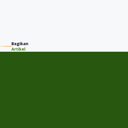
Bagikan
Artikel
PT JMM KAREM INDONESIA
Jalan Gading Kirana Timur A-11/15, Desa/Kelurahan Kelapa
Gading Barat, Kec. Kelapa Gading, Kota Adm. Jakarta Utara,
Provinsi DKI Jakarta
Menu
Home
Cek Harga Jual
Tentang JMM
Semua Mobil