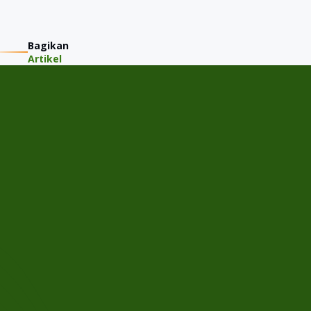
Bagikan
Artikel
PT JMM KAREM INDONESIA
Jalan Gading Kirana Timur A-11/15, Desa/Kelurahan Kelapa
Gading Barat, Kec. Kelapa Gading, Kota Adm. Jakarta Utara,
Provinsi DKI Jakarta
Menu
Home
Cek Harga Jual
Tentang JMM
Semua Mobil
Artikel
FAQ
Cabang
Alam Sutera