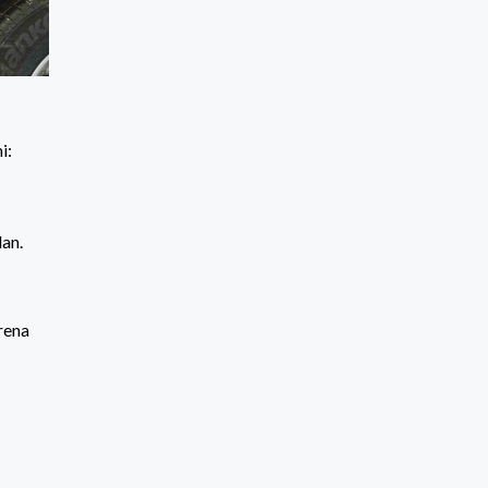
i:
an.
rena