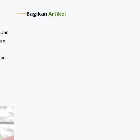
Bagikan
Artikel
apan
um.
kan