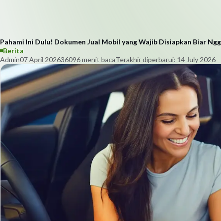
Pahami Ini Dulu! Dokumen Jual Mobil yang Wajib Disiapkan Biar Ngg
Berita
Admin
07 April 2026
3609
6
menit baca
Terakhir diperbarui:
14 July 2026