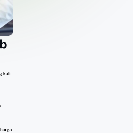
ib
g kali
u
 harga