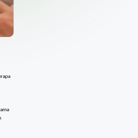
erapa
 lama
n