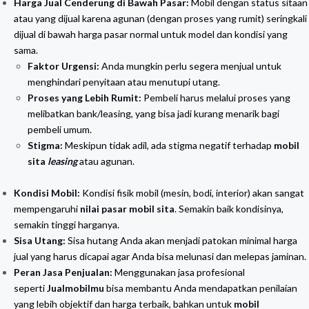
Harga Jual Cenderung di Bawah Pasar:
Mobil dengan status sitaan
atau yang dijual karena agunan (dengan proses yang rumit) seringkali
dijual di bawah harga pasar normal untuk model dan kondisi yang
sama.
Faktor Urgensi:
Anda mungkin perlu segera menjual untuk
menghindari penyitaan atau menutupi utang.
Proses yang Lebih Rumit:
Pembeli harus melalui proses yang
melibatkan bank/leasing, yang bisa jadi kurang menarik bagi
pembeli umum.
Stigma:
Meskipun tidak adil, ada stigma negatif terhadap
mobil
sita
leasing
atau agunan.
Kondisi Mobil:
Kondisi fisik mobil (mesin, bodi, interior) akan sangat
mempengaruhi
nilai pasar mobil sita
. Semakin baik kondisinya,
semakin tinggi harganya.
Sisa Utang:
Sisa hutang Anda akan menjadi patokan minimal harga
jual yang harus dicapai agar Anda bisa melunasi dan melepas jaminan.
Peran Jasa Penjualan:
Menggunakan jasa profesional
seperti
Jualmobilmu
bisa membantu Anda mendapatkan penilaian
yang lebih objektif dan harga terbaik, bahkan untuk
mobil