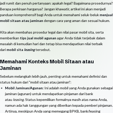
jadi rumit dan penuh pertanyaan: apakah legal? Bagaimana prosedurnya?
Berapa perkiraan harganya? Jangan khawatir, artikel ini akan menjadi
panduan komprehensif bagi Anda untuk memahami seluk-beluk
menjual
mobil sitaan atau jaminan
dengan cara yang aman dan sesuai hukum.
Kita akan membahas prosedur legal dan nilai pasar mobil sita, serta
memberikan
tips jual mobil agunan
agar Anda tidak terjebak dalam
masalah di kemudian hari dan tetap bisa mendapatkan nilai terbaik
dari
mobil sita
leasing
tersebut.
Memahami Konteks Mobil Sitaan atau
Jaminan
Sebelum melangkah lebih jauh, penting untuk memahami definisi dan
status hukum dari "mobil sitaan atau jaminan":
Mobil Jaminan/Agunan:
Ini adalah mobil yang Anda gunakan sebagai
jaminan (agunan) untuk mendapatkan pinjaman dari bank
atau
leasing
. Status kepemilikan formalnya masih atas nama Anda,
namun ada hak tanggungan yang diberikan kepada pemberi pinjaman.
Artinya, meskipun Anda yang memegang BPKB, bank/leasing