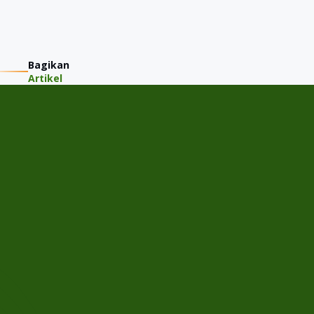
Bagikan
Artikel
PT JMM KAREM INDONESIA
Jalan Gading Kirana Timur A-11/15, Desa/Kelurahan Kelapa
Gading Barat, Kec. Kelapa Gading, Kota Adm. Jakarta Utara,
Provinsi DKI Jakarta
Menu
Home
Cek Harga Jual
Tentang JMM
Semua Mobil
Artikel
FAQ
Cabang