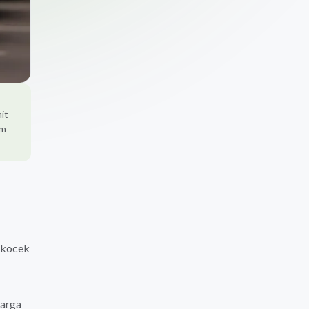
it
um
 kocek
harga