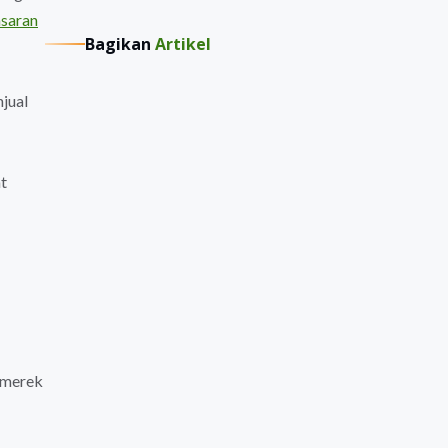
asaran
Bagikan
Artikel
jual
t
n merek