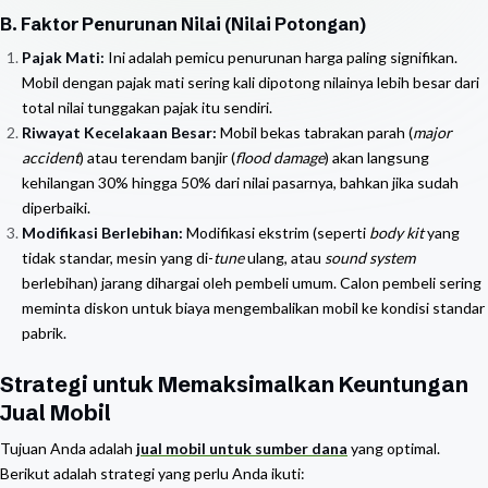
B. Faktor Penurunan Nilai (Nilai Potongan)
Pajak Mati:
Ini adalah pemicu penurunan harga paling signifikan.
Mobil dengan pajak mati sering kali dipotong nilainya lebih besar dari
total nilai tunggakan pajak itu sendiri.
Riwayat Kecelakaan Besar:
Mobil bekas tabrakan parah (
major
accident
) atau terendam banjir (
flood damage
) akan langsung
kehilangan 30% hingga 50% dari nilai pasarnya, bahkan jika sudah
diperbaiki.
Modifikasi Berlebihan:
Modifikasi ekstrim (seperti
body kit
yang
tidak standar, mesin yang di-
tune
ulang, atau
sound system
berlebihan) jarang dihargai oleh pembeli umum. Calon pembeli sering
meminta diskon untuk biaya mengembalikan mobil ke kondisi standar
pabrik.
Strategi untuk Memaksimalkan Keuntungan
Jual Mobil
Tujuan Anda adalah
jual mobil untuk sumber dana
yang optimal.
Berikut adalah strategi yang perlu Anda ikuti: