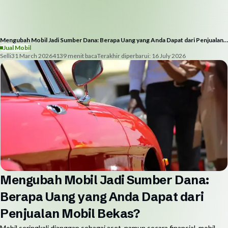
Mengubah Mobil Jadi Sumber Dana: Berapa Uang yang Anda Dapat dari Penjualan
Mobil Bekas?
Jual Mobil
Selli
31 March 2026
413
9
menit baca
Terakhir diperbarui:
16 July 2026
Mengubah Mobil Jadi Sumber Dana:
Berapa Uang yang Anda Dapat dari
Penjualan Mobil Bekas?
Mobil seringkali dianggap sebagai aset, namun secara finansial, mobil