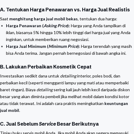
A. Tentukan Harga Penawaran vs. Harga Jual Realistis
Saat
menghitung harga jual mobil bekas
, tentukan dua harga:
Harga Penawaran (
Asking Price
):
Harga yang Anda tampilkan di
iklan, biasanya 5% hingga 10% lebih tinggi dari harga jual yang Anda
inginkan, untuk memberikan ruang negosiasi.
Harga Jual Minimum (
Minimum Price
):
Harga terendah yang masih
bisa Anda terima. Jangan pernah bernegosiasi di bawah angka ini.
B. Lakukan Perbaikan Kosmetik Cepat
Investasikan sedikit dana untuk
detailing
interior, poles bodi, dan
perbaikan kecil (seperti mengganti lampu yang mati atau memperbaiki
baret ringan). Biaya
detailing
sering kali jauh lebih kecil daripada diskon
besar yang akan diminta pembeli jika melihat mobil dalam kondisi kotor
atau tidak terawat. Ini adalah cara praktis meningkatkan
keuntungan
jual mobil
.
C. Jual Sebelum
Service
Besar Berikutnya
Tinjau buku servis mobil Anda. Jika mobil Anda akan segera memasuki