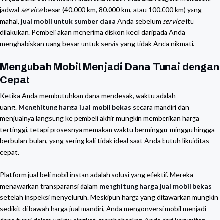
jadwal
service
besar (40.000 km, 80.000 km, atau 100.000 km) yang
mahal,
jual mobil untuk sumber dana
Anda sebelum
service
itu
dilakukan. Pembeli akan menerima diskon kecil daripada Anda
menghabiskan uang besar untuk servis yang tidak Anda nikmati.
Mengubah Mobil Menjadi Dana Tunai dengan
Cepat
Ketika Anda membutuhkan dana mendesak,
waktu adalah
uang
.
Menghitung harga jual mobil bekas
secara mandiri dan
menjualnya langsung ke pembeli akhir mungkin memberikan harga
tertinggi, tetapi prosesnya memakan waktu berminggu-minggu hingga
berbulan-bulan, yang sering kali tidak ideal saat Anda butuh likuiditas
cepat.
Platform jual beli mobil instan adalah solusi yang efektif. Mereka
menawarkan transparansi dalam
menghitung harga jual mobil bekas
setelah inspeksi menyeluruh. Meskipun harga yang ditawarkan mungkin
sedikit di bawah harga jual mandiri, Anda mengonversi mobil menjadi
dana tunai dalam waktu singkat, membebaskan Anda dari kerumitan