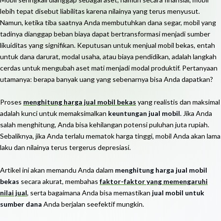
lebih tepat disebut liabilitas karena nilainya yang terus menyusut.
Namun, ketika tiba saatnya Anda membutuhkan dana segar, mobil yang
tadinya dianggap beban biaya dapat bertransformasi menjadi sumber
likuiditas yang signifikan. Keputusan untuk menjual mobil bekas, entah
untuk dana darurat, modal usaha, atau biaya pendidikan, adalah langkah
cerdas untuk mengubah aset mati menjadi modal produktif. Pertanyaan
utamanya: berapa banyak uang yang sebenarnya bisa Anda dapatkan?
Proses
menghitung harga jual mobil bekas
yang realistis dan maksimal
adalah kunci untuk memaksimalkan
keuntungan jual mobil
. Jika Anda
salah menghitung, Anda bisa kehilangan potensi puluhan juta rupiah.
Sebaliknya, jika Anda terlalu mematok harga tinggi, mobil Anda akan lama
laku dan nilainya terus tergerus depresiasi.
Artikel ini akan memandu Anda dalam
menghitung harga jual mobil
bekas
secara akurat, membahas
faktor-faktor yang memengaruhi
nilai jual
, serta bagaimana Anda bisa memastikan
jual mobil untuk
sumber dana
Anda berjalan seefektif mungkin.