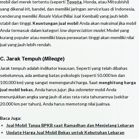
mobil dari merek tertentu (seperti
Toyota
, Honda, atau Mitsubishi)
yang dikenal irit, bandel, dan memiliki jaringan
service
luas di Indonesia,
cenderung memiliki
Resale Value
(Nilai Jual Kembali) yang jauh lebih
stabil dan tinggi.
Keuntungan jual mobil
Anda akan maksimal jika mobil
Anda termasuk dalam kategori
low depreciation model
. Model yang
kurang populer atau memiliki biaya perawatan tinggi akan memiliki nilai
jual yang jauh lebih rendah.
C. Jarak Tempuh (
Mileage
)
Jarak tempuh adalah indikator keausan. Seperti yang telah dibahas
sebelumnya, ada ambang batas psikologis (seperti 50.000 km dan
100.000 km) yang sangat memengaruhi harga. Saat
menghitung harga
jual mobil bekas
, Anda harus jujur: jika
odometer
mobil Anda
menunjukkan angka yang jauh di atas rata-rata tahunannya (sekitar
20.000 km per tahun), Anda harus memotong nilai jualnya.
Baca Juga:
Jual Mobil Tanpa BPKB saat Ramadhan dan Menjelang Lebaran
Update Harga Jual Mobil Bekas untuk Kebutuhan Lebaran