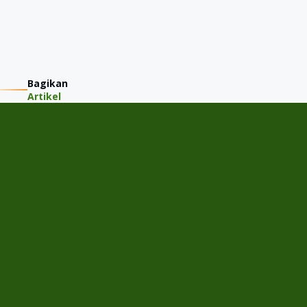
Bagikan
Artikel
PT JMM KAREM INDONESIA
Jalan Gading Kirana Timur A-11/15, Desa/Kelurahan Kelapa
Gading Barat, Kec. Kelapa Gading, Kota Adm. Jakarta Utara,
Provinsi DKI Jakarta
Menu
Home
Cek Harga Jual
Tentang JMM
Semua Mobil
Artikel