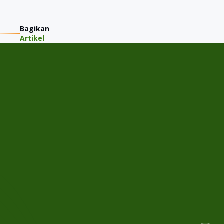
Bagikan
Artikel
PT JMM KAREM INDONESIA
Jalan Gading Kirana Timur A-11/15, Desa/Kelurahan Kelapa
Gading Barat, Kec. Kelapa Gading, Kota Adm. Jakarta Utara,
Provinsi DKI Jakarta
Menu
Home
Cek Harga Jual
Tentang JMM
Semua Mobil
Artikel
FAQ
Cabang
Alam Sutera
Ruko Woodlake 5 No 2, Alam Sutera, RT: 002/003, Panunggangan Utara, Kec. Pinang,