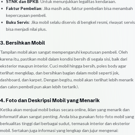
STNK dan BPKB
: Untuk menunjukkan legalitas kendaraan.
Faktur Pembelian
: Jika masih ada, faktur pembelian bisa menambah
kepercayaan pembeli.
Buku Servis
: Jika mobil selalu diservis di bengkel resmi, riwayat servis
bisa menjadi nilai plus.
3. Bersihkan Mobil
Tampilan mobil akan sangat mempengaruhi keputusan pembeli. Oleh
karena itu, pastikan mobil dalam kondisi bersih di segala sisi, baik dari
eksterior maupun interior. Cuci mobil hingga bersih, poles body agar
terlihat mengkilap, dan bersihkan bagian dalam mobil seperti jok,
dashboard, dan karpet. Dengan begitu, mobil akan terlihat lebih menarik
dan calon pembeli pun akan lebih tertarik.\
4. Foto dan Deskripsi Mobil yang Menarik
Ketika akan menjual mobil bekas secara online, iklan yang menarik dan
informatif akan sangat penting. Anda bisa gunakan foto-foto mobil yang
berkualitas tinggi dari berbagai sudut, termasuk interior dan eksterior
mobil. Sertakan juga informasi yang lengkap dan jujur mengenai: