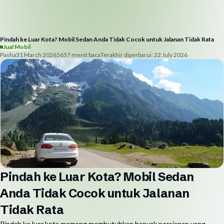
Pindah ke Luar Kota? Mobil Sedan Anda Tidak Cocok untuk Jalanan Tidak Rata
Jual Mobil
Pasha
31 March 2026
565
7
menit baca
Terakhir diperbarui:
22 July 2026
Pindah ke Luar Kota? Mobil Sedan
Anda Tidak Cocok untuk Jalanan
Tidak Rata
Pindah ke luar kota memang membutuhkan banyak persiapan yang