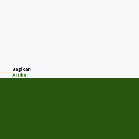
Bagikan
Artikel
PT JMM KAREM INDONESIA
Jalan Gading Kirana Timur A-11/15, Desa/Kelurahan Kelapa
Gading Barat, Kec. Kelapa Gading, Kota Adm. Jakarta Utara,
Provinsi DKI Jakarta
Menu