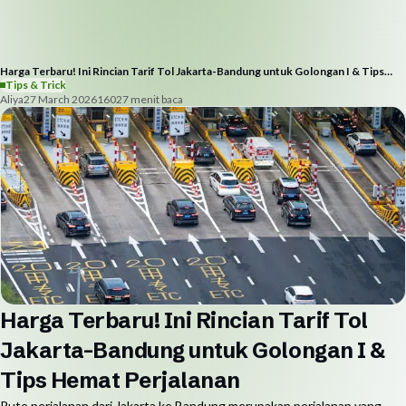
Harga Terbaru! Ini Rincian Tarif Tol Jakarta-Bandung untuk Golongan I & Tips
Hemat Perjalanan
Tips & Trick
Aliya
27 March 2026
1602
7
menit baca
Harga Terbaru! Ini Rincian Tarif Tol
Jakarta-Bandung untuk Golongan I &
Tips Hemat Perjalanan
Rute perjalanan dari Jakarta ke Bandung merupakan perjalanan yang