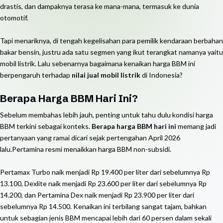
drastis, dan dampaknya terasa ke mana-mana, termasuk ke dunia
otomotif.
Tapi menariknya, di tengah kegelisahan para pemilik kendaraan berbahan
bakar bensin, justru ada satu segmen yang ikut terangkat namanya yaitu
mobil listrik. Lalu sebenarnya bagaimana kenaikan harga BBM ini
berpengaruh terhadap
nilai jual mobil listrik
di Indonesia?
Berapa Harga BBM Hari Ini?
Sebelum membahas lebih jauh, penting untuk tahu dulu kondisi harga
BBM terkini sebagai konteks.
Berapa harga BBM hari ini
memang jadi
pertanyaan yang ramai dicari sejak pertengahan April 2026
lalu.Pertamina resmi menaikkan harga BBM non-subsidi.
Pertamax Turbo naik menjadi Rp 19.400 per liter dari sebelumnya Rp
13.100, Dexlite naik menjadi Rp 23.600 per liter dari sebelumnya Rp
14.200, dan Pertamina Dex naik menjadi Rp 23.900 per liter dari
sebelumnya Rp 14.500. Kenaikan ini terbilang sangat tajam, bahkan
untuk sebagian jenis BBM mencapai lebih dari 60 persen dalam sekali