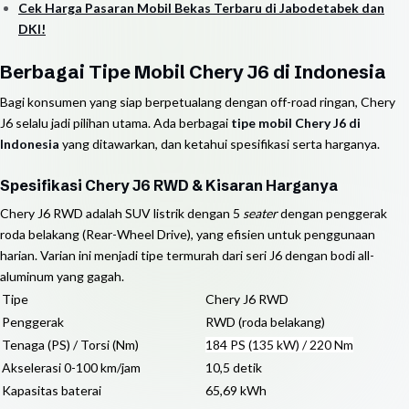
Cek Harga Pasaran Mobil Bekas Terbaru di Jabodetabek dan
DKI!
Berbagai Tipe Mobil Chery J6 di Indonesia
Bagi konsumen yang siap berpetualang dengan off-road ringan, Chery
J6 selalu jadi pilihan utama. Ada berbagai
tipe mobil Chery J6 di
Indonesia
yang ditawarkan, dan ketahui spesifikasi serta harganya.
Spesifikasi Chery J6 RWD & Kisaran Harganya
Chery J6 RWD adalah SUV listrik dengan 5
seater
dengan penggerak
roda belakang (Rear-Wheel Drive), yang efisien untuk penggunaan
harian. Varian ini menjadi tipe termurah dari seri J6 dengan bodi all-
aluminum yang gagah.
Tipe
Chery J6 RWD
Penggerak
RWD (roda belakang)
Tenaga (PS) / Torsi (Nm)
184 PS (135 kW) / 220 Nm
Akselerasi 0-100 km/jam
10,5 detik
Kapasitas baterai
65,69 kWh