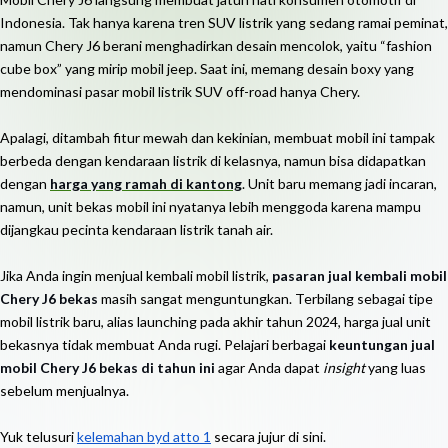
Indonesia. Tak hanya karena tren SUV listrik yang sedang ramai peminat,
namun Chery J6 berani menghadirkan desain mencolok, yaitu “fashion
cube box” yang mirip mobil jeep. Saat ini, memang desain boxy yang
mendominasi pasar mobil listrik SUV off-road hanya Chery.
Apalagi, ditambah fitur mewah dan kekinian, membuat mobil ini tampak
berbeda dengan kendaraan listrik di kelasnya, namun bisa didapatkan
dengan
harga yang ramah di kantong
. Unit baru memang jadi incaran,
namun, unit bekas mobil ini nyatanya lebih menggoda karena mampu
dijangkau pecinta kendaraan listrik tanah air.
Jika Anda ingin menjual kembali mobil listrik,
pasaran jual kembali mobil
Chery J6 bekas
masih sangat menguntungkan. Terbilang sebagai tipe
mobil listrik baru, alias launching pada akhir tahun 2024, harga jual unit
bekasnya tidak membuat Anda rugi. Pelajari berbagai
keuntungan jual
mobil Chery J6 bekas di tahun ini
agar Anda dapat
insight
yang luas
sebelum menjualnya.
Yuk telusuri
kelemahan byd atto 1
secara jujur di sini.