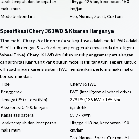
Jarak tempuh dan kecepatan
Hingga 426 km, kecepatan 150
maksimum
km/jam
Mode berkendara
Eco, Normal, Sport, Custom
Spesifikasi Chery J6 IWD & Kisaran Harganya
Tipe mobil Chery J6 di Indonesia
selanjutnya adalah model IWD adalah
SUV listrik dengan 5
seater
dengan penggerak empat roda (Intelligent
Wheel Drive). Chery J6 IWD ditujukan untuk penggemar petualangan
dan aktivitas luar ruang yang butuh mobil listrik tangguh, seperti untuk
off-road ringan, karena sistem IWD memberikan performa maksimal di
berbagai medan.
Tipe
Chery J6 IWD
Penggerak
IWD (intelligent-all wheel drive)
Tenaga (PS) / Torsi (Nm)
279 PS (135 kW) / 165 Nm
Akselerasi 0-100 km/jam
6,5 detik
Kapasitas baterai
69,77 kWh
Jarak tempuh dan kecepatan
Hingga 418 km, kecepatan 150
maksimum
km/jam
Eco, Normal, Sport, Custom, All