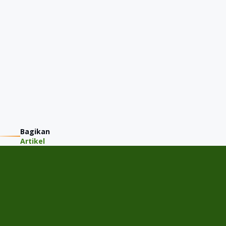
Bagikan
Artikel
PT JMM KAREM INDONESIA
Jalan Gading Kirana Timur A-11/15, Desa/Kelurahan Kelapa
Gading Barat, Kec. Kelapa Gading, Kota Adm. Jakarta Utara,