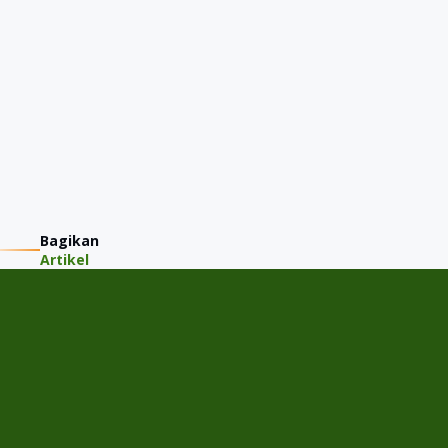
Bagikan
Artikel
PT JMM KAREM INDONESIA
Jalan Gading Kirana Timur A-11/15, Desa/Kelurahan Kelapa
Gading Barat, Kec. Kelapa Gading, Kota Adm. Jakarta Utara,
Provinsi DKI Jakarta