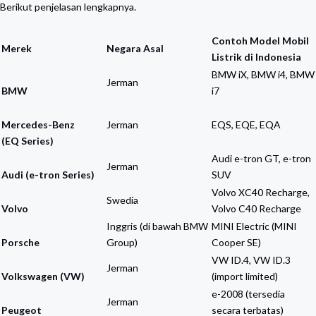
Berikut penjelasan lengkapnya.
Contoh Model Mobil
Merek
Negara Asal
Listrik di Indonesia
BMW iX, BMW i4, BMW
Jerman
BMW
i7
Mercedes-Benz
Jerman
EQS, EQE, EQA
(EQ Series)
Audi e-tron GT, e-tron
Jerman
Audi (e-tron Series)
SUV
Volvo XC40 Recharge,
Swedia
Volvo
Volvo C40 Recharge
Inggris (di bawah BMW
MINI Electric (MINI
Porsche
Group)
Cooper SE)
VW ID.4, VW ID.3
Jerman
Volkswagen (VW)
(import limited)
e-2008 (tersedia
Jerman
Peugeot
secara terbatas)