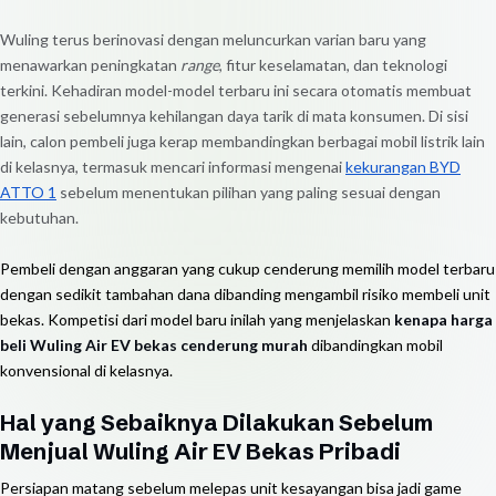
Wuling terus berinovasi dengan meluncurkan varian baru yang
menawarkan peningkatan
range
, fitur keselamatan, dan teknologi
terkini. Kehadiran model-model terbaru ini secara otomatis membuat
generasi sebelumnya kehilangan daya tarik di mata konsumen. Di sisi
lain, calon pembeli juga kerap membandingkan berbagai mobil listrik lain
di kelasnya, termasuk mencari informasi mengenai
kekurangan BYD
ATTO 1
sebelum menentukan pilihan yang paling sesuai dengan
kebutuhan.
Pembeli dengan anggaran yang cukup cenderung memilih model terbaru
dengan sedikit tambahan dana dibanding mengambil risiko membeli unit
bekas. Kompetisi dari model baru inilah yang menjelaskan
kenapa harga
beli Wuling Air EV bekas cenderung murah
dibandingkan mobil
konvensional di kelasnya.
Hal yang Sebaiknya Dilakukan Sebelum
Menjual Wuling Air EV Bekas Pribadi
Persiapan matang sebelum melepas unit kesayangan bisa jadi game