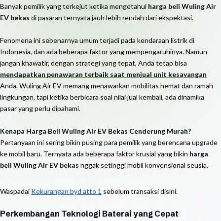
Banyak pemilik yang terkejut ketika mengetahui
harga beli Wuling Air
EV bekas
di pasaran ternyata jauh lebih rendah dari ekspektasi.
Fenomena ini sebenarnya umum terjadi pada kendaraan listrik di
Indonesia, dan ada beberapa faktor yang mempengaruhinya. Namun
jangan khawatir, dengan strategi yang tepat, Anda tetap bisa
mendapatkan penawaran terbaik saat menjual unit kesayangan
Anda. Wuling Air EV memang menawarkan mobilitas hemat dan ramah
lingkungan, tapi ketika berbicara soal nilai jual kembali, ada dinamika
pasar yang perlu dipahami.
Kenapa Harga Beli Wuling Air EV Bekas Cenderung Murah?
Pertanyaan ini sering bikin pusing para pemilik yang berencana upgrade
ke mobil baru. Ternyata ada beberapa faktor krusial yang bikin
harga
beli Wuling Air EV bekas
nggak setinggi mobil konvensional seusia.
Waspadai
Kekurangan byd atto 1
sebelum transaksi disini.
Perkembangan Teknologi Baterai yang Cepat