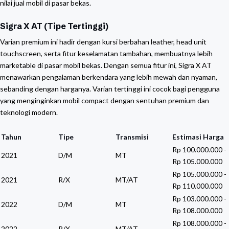
nilai jual mobil di pasar bekas.
Sigra X AT (Tipe Tertinggi)
Varian premium ini hadir dengan kursi berbahan leather, head unit
touchscreen, serta fitur keselamatan tambahan, membuatnya lebih
marketable di pasar mobil bekas. Dengan semua fitur ini, Sigra X AT
menawarkan pengalaman berkendara yang lebih mewah dan nyaman,
sebanding dengan harganya. Varian tertinggi ini cocok bagi pengguna
yang menginginkan mobil compact dengan sentuhan premium dan
teknologi modern.
Tahun
Tipe
Transmisi
Estimasi Harga
Rp 100.000.000 -
2021
D/M
MT
Rp 105.000.000
Rp 105.000.000 -
2021
R/X
MT/AT
Rp 110.000.000
Rp 103.000.000 -
2022
D/M
MT
Rp 108.000.000
Rp 108.000.000 -
2022
R/X
MT/AT