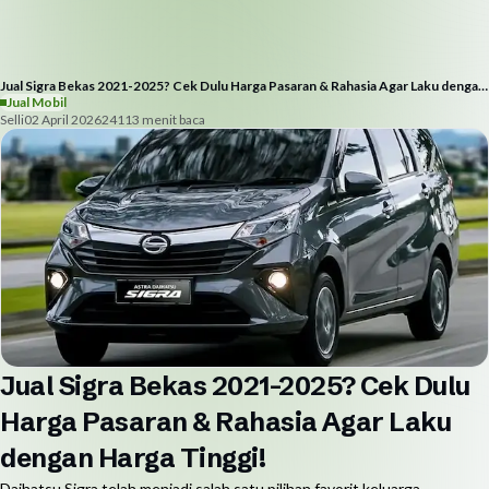
Jual Sigra Bekas 2021-2025? Cek Dulu Harga Pasaran & Rahasia Agar Laku dengan
Harga Tinggi!
Jual Mobil
Selli
02 April 2026
241
13
menit baca
Jual Sigra Bekas 2021-2025? Cek Dulu
Harga Pasaran & Rahasia Agar Laku
dengan Harga Tinggi!
Daihatsu Sigra telah menjadi salah satu pilihan favorit keluarga