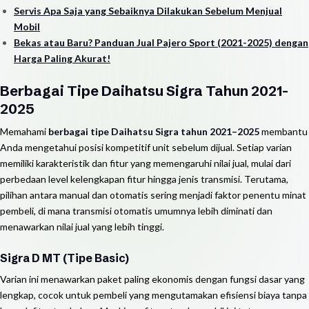
Servis Apa Saja yang Sebaiknya Dilakukan Sebelum Menjual
Mobil
Bekas atau Baru? Panduan Jual Pajero Sport (2021-2025) dengan
Harga Paling Akurat!
Berbagai Tipe Daihatsu Sigra Tahun 2021-
2025
Memahami
berbagai tipe Daihatsu Sigra tahun 2021–2025
membantu
Anda mengetahui posisi kompetitif unit sebelum dijual. Setiap varian
memiliki karakteristik dan fitur yang memengaruhi nilai jual, mulai dari
perbedaan level kelengkapan fitur hingga jenis transmisi. Terutama,
pilihan antara manual dan otomatis sering menjadi faktor penentu minat
pembeli, di mana transmisi otomatis umumnya lebih diminati dan
menawarkan nilai jual yang lebih tinggi.
Sigra D MT (Tipe Basic)
Varian ini menawarkan paket paling ekonomis dengan fungsi dasar yang
lengkap, cocok untuk pembeli yang mengutamakan efisiensi biaya tanpa