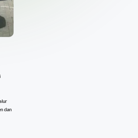
i
alur
en dan