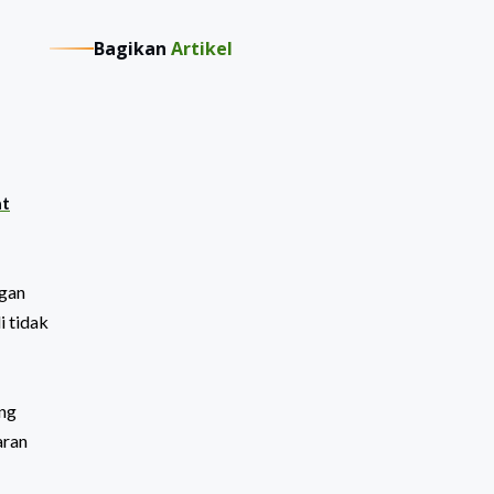
Bagikan
Artikel
t
ngan
i tidak
ung
aran