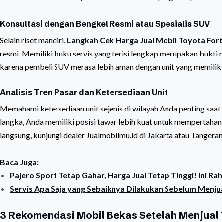
Konsultasi dengan Bengkel Resmi atau Spesialis SUV
Selain riset mandiri,
Langkah Cek Harga Jual Mobil Toyota For
resmi. Memiliki buku servis yang terisi lengkap merupakan bukti n
karena pembeli SUV merasa lebih aman dengan unit yang memiliki 
Analisis Tren Pasar dan Ketersediaan Unit
Memahami ketersediaan unit sejenis di wilayah Anda penting saat 
langka, Anda memiliki posisi tawar lebih kuat untuk mempertahank
langsung, kunjungi dealer Jualmobilmu.id di Jakarta atau Tangera
Baca Juga:
Pajero Sport Tetap Gahar, Harga Jual Tetap Tinggi! Ini R
Servis Apa Saja yang Sebaiknya Dilakukan Sebelum Menju
3 Rekomendasi Mobil Bekas Setelah Menjual