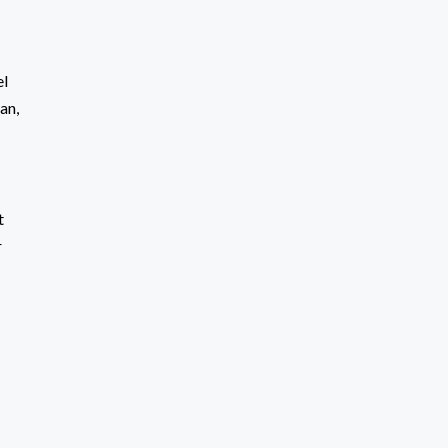
el
an,
t
r