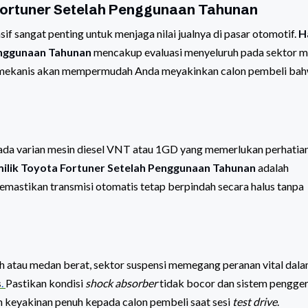
 Fortuner Setelah Penggunaan Tahunan
 sangat penting untuk menjaga nilai jualnya di pasar otomotif.
H
enggunaan Tahunan
mencakup evaluasi menyeluruh pada sektor m
ek mekanis akan mempermudah Anda meyakinkan calon pembeli ba
 pada varian mesin diesel VNT atau 1GD yang memerlukan perhatia
milik Toyota Fortuner Setelah Penggunaan Tahunan
adalah
emastikan transmisi otomatis tetap berpindah secara halus tanpa
uh atau medan berat, sektor suspensi memegang peranan vital dal
s
.
Pastikan kondisi
shock absorber
tidak bocor dan sistem pengge
 keyakinan penuh kepada calon pembeli saat sesi
test drive
.