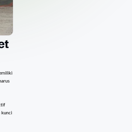
et
miliki
harus
tif
 kunci