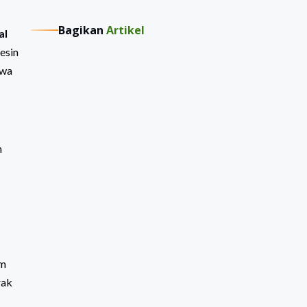
Bagikan
Artikel
al
esin
hwa
n
am
rak