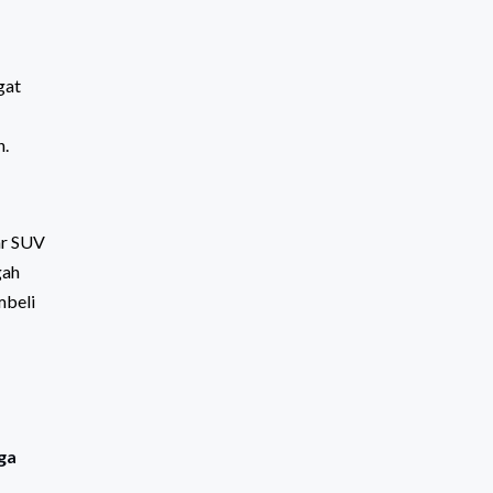
gat
n.
ar SUV
gah
mbeli
ga