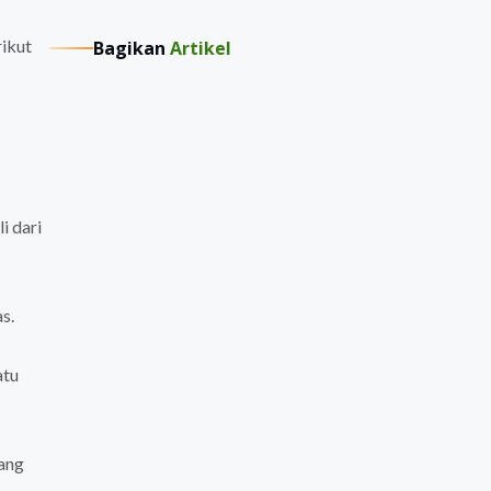
rikut
Bagikan
Artikel
i dari
s.
atu
yang