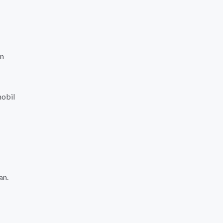
an
mobil
an.