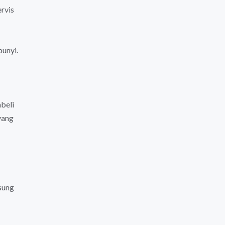
ervis
bunyi.
beli
yang
gsung