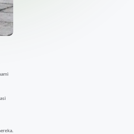
hami
asi
mereka.