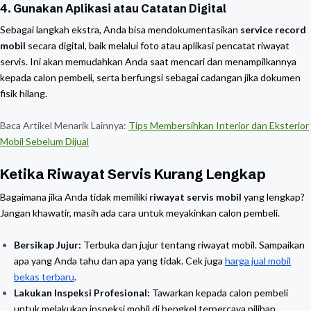
4. Gunakan Aplikasi atau Catatan Digital
Sebagai langkah ekstra, Anda bisa mendokumentasikan
service record
mobil
secara digital, baik melalui foto atau aplikasi pencatat riwayat
servis. Ini akan memudahkan Anda saat mencari dan menampilkannya
kepada calon pembeli, serta berfungsi sebagai cadangan jika dokumen
fisik hilang.
Baca Artikel Menarik Lainnya:
Tips Membersihkan Interior dan Eksterior
Mobil Sebelum Dijual
Ketika Riwayat Servis Kurang Lengkap
Bagaimana jika Anda tidak memiliki
riwayat servis mobil
yang lengkap?
Jangan khawatir, masih ada cara untuk meyakinkan calon pembeli.
Bersikap Jujur:
Terbuka dan jujur tentang riwayat mobil. Sampaikan
apa yang Anda tahu dan apa yang tidak. Cek juga
harga jual mobil
bekas terbaru
.
Lakukan Inspeksi Profesional:
Tawarkan kepada calon pembeli
untuk melakukan inspeksi mobil di bengkel terpercaya pilihan