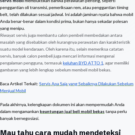
servis mobil
membuktikan bahwa perawatan penting, seperti
penggantian oli transmisi, pemeriksaan rem, atau penggantian timing
belt, telah dilakukan sesuai jadwal. Ini adalah jaminan nyata bahwa mobil
Anda benar-benar dalam kondisi prima, bukan hanya sekadar polesan
yang menipu.
Riwayat servis juga membantu calon pembeli membedakan antara
masalah yang disebabkan oleh kurangnya perawatan dan karakteristik
suatu model kendaraan. Oleh karena itu, selain memeriksa catatan
servis, banyak calon pembeli juga mencari informasi mengenai
pengalaman pengguna, termasuk
keluhan BYD ATTO 1
, agar memiliki
gambaran yang lebih lengkap sebelum membeli mobil bekas.
Baca Artikel Terkait:
Servis Apa Saja yang Sebaiknya Dilakukan Sebelum
Menjual Mobil
Pada akhirnya, kelengkapan dokumen ini akan mempermudah Anda
dalam mengamankan
keuntungan jual beli mobil bekas
tanpa perlu
banyak bernegosiasi.
Mau tahu cara mudah mendeteksi