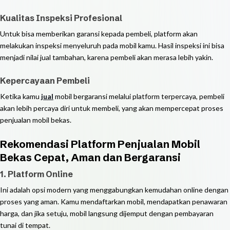
Kualitas Inspeksi Profesional
Untuk bisa memberikan garansi kepada pembeli, platform akan
melakukan inspeksi menyeluruh pada mobil kamu. Hasil inspeksi ini bisa
menjadi nilai jual tambahan, karena pembeli akan merasa lebih yakin.
Kepercayaan Pembeli
Ketika kamu
jual
mobil bergaransi melalui platform terpercaya, pembeli
akan lebih percaya diri untuk membeli, yang akan mempercepat proses
penjualan mobil bekas.
Rekomendasi Platform Penjualan Mobil
Bekas Cepat, Aman dan Bergaransi
1. Platform Online
Ini adalah opsi modern yang menggabungkan kemudahan online dengan
proses yang aman. Kamu mendaftarkan mobil, mendapatkan penawaran
harga, dan jika setuju, mobil langsung dijemput dengan pembayaran
tunai di tempat.