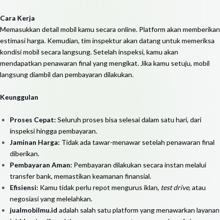
Cara Kerja
Memasukkan detail mobil kamu secara online. Platform akan memberikan
estimasi harga. Kemudian, tim inspektur akan datang untuk memeriksa
kondisi mobil secara langsung. Setelah inspeksi, kamu akan
mendapatkan penawaran final yang mengikat. Jika kamu setuju, mobil
langsung diambil dan pembayaran dilakukan.
Keunggulan
Proses Cepat:
Seluruh proses bisa selesai dalam satu hari, dari
inspeksi hingga pembayaran.
Jaminan Harga:
Tidak ada tawar-menawar setelah penawaran final
diberikan.
Pembayaran Aman:
Pembayaran dilakukan secara instan melalui
transfer bank, memastikan keamanan finansial.
Efisiensi:
Kamu tidak perlu repot mengurus iklan,
test drive
, atau
negosiasi yang melelahkan.
jualmobilmu.id
adalah salah satu platform yang menawarkan layanan