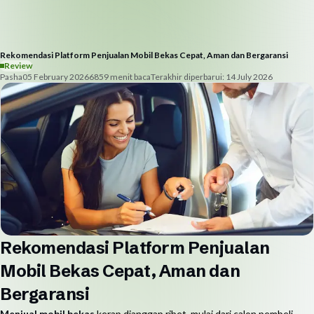
Rekomendasi Platform Penjualan Mobil Bekas Cepat, Aman dan Bergaransi
Review
Pasha
05 February 2026
685
9
menit baca
Terakhir diperbarui:
14 July 2026
Rekomendasi Platform Penjualan
Mobil Bekas Cepat, Aman dan
Bergaransi
Menjual mobil bekas
kerap dianggap ribet, mulai dari calon pembeli