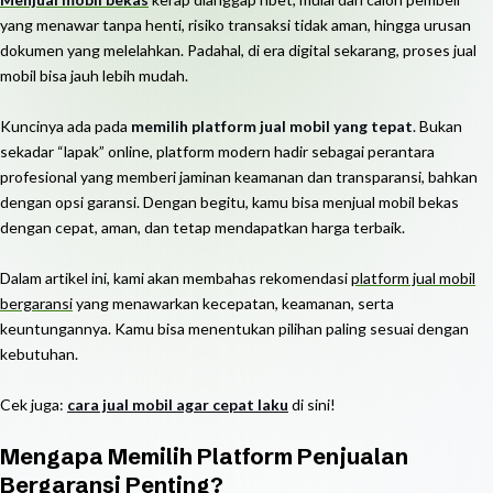
yang menawar tanpa henti, risiko transaksi tidak aman, hingga urusan
dokumen yang melelahkan. Padahal, di era digital sekarang, proses jual
mobil bisa jauh lebih mudah.
Kuncinya ada pada
memilih platform jual mobil yang tepat
. Bukan
sekadar “lapak” online, platform modern hadir sebagai perantara
profesional yang memberi jaminan keamanan dan transparansi, bahkan
dengan opsi garansi. Dengan begitu, kamu bisa menjual mobil bekas
dengan cepat, aman, dan tetap mendapatkan harga terbaik.
Dalam artikel ini, kami akan membahas rekomendasi
platform jual mobil
bergaransi
yang menawarkan kecepatan, keamanan, serta
keuntungannya. Kamu bisa menentukan pilihan paling sesuai dengan
kebutuhan.
Cek juga:
cara jual mobil agar cepat laku
di sini!
Mengapa Memilih Platform Penjualan
Bergaransi Penting?