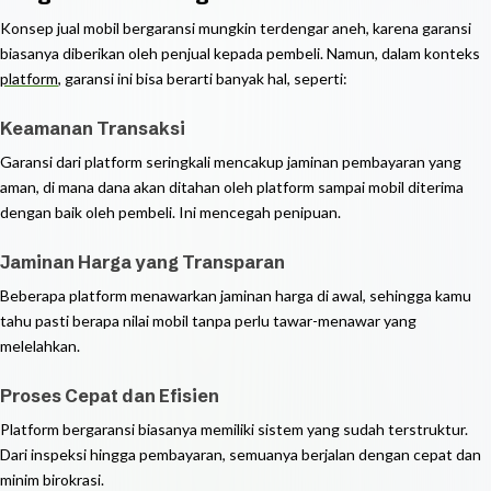
Konsep jual mobil bergaransi mungkin terdengar aneh, karena garansi
biasanya diberikan oleh penjual kepada pembeli. Namun, dalam konteks
platform
, garansi ini bisa berarti banyak hal, seperti:
Keamanan Transaksi
Garansi dari platform seringkali mencakup jaminan pembayaran yang
aman, di mana dana akan ditahan oleh platform sampai mobil diterima
dengan baik oleh pembeli. Ini mencegah penipuan.
Jaminan Harga yang Transparan
Beberapa platform menawarkan jaminan harga di awal, sehingga kamu
tahu pasti berapa nilai mobil tanpa perlu tawar-menawar yang
melelahkan.
Proses Cepat dan Efisien
Platform bergaransi biasanya memiliki sistem yang sudah terstruktur.
Dari inspeksi hingga pembayaran, semuanya berjalan dengan cepat dan
minim birokrasi.