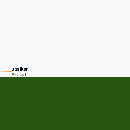
Bagikan
Artikel
PT JMM KAREM INDONESIA
Jalan Gading Kirana Timur A-11/15, Desa/Kelurahan Kelapa
Gading Barat, Kec. Kelapa Gading, Kota Adm. Jakarta Utara,
Provinsi DKI Jakarta