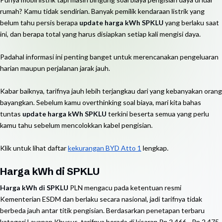
rumah? Kamu tidak sendirian. Banyak pemilik kendaraan listrik yang
belum tahu persis berapa
update harga kWh SPKLU
yang berlaku saat
ini, dan berapa total yang harus disiapkan setiap kali mengisi daya.
Padahal informasi ini penting banget untuk merencanakan pengeluaran
harian maupun perjalanan jarak jauh.
Kabar baiknya, tarifnya jauh lebih terjangkau dari yang kebanyakan orang
bayangkan. Sebelum kamu overthinking soal biaya, mari kita bahas
tuntas
update harga kWh SPKLU
terkini beserta semua yang perlu
kamu tahu sebelum mencolokkan kabel pengisian.
Klik untuk lihat daftar
kekurangan BYD Atto 1
lengkap.
Harga kWh di SPKLU
Harga kWh di SPKLU
PLN mengacu pada ketentuan resmi
Kementerian ESDM dan berlaku secara nasional, jadi tarifnya tidak
berbeda jauh antar titik pengisian. Berdasarkan penetapan terbaru
kategori Layanan Khusus, tarifnya berada di kisaran Rp 2.466 - Rp 2.475