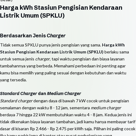
Harga kWh Stasiun Pengisian Kendaraan
Listrik Umum (SPKLU)
Berdasarkan Jenis
Charger
Tidak semua SPKLU punya jenis pengisian yang sama.
Harga kWh
Stasiun Pengisian Kendaraan Listrik Umum (SPKLU)
berlaku sama
untuk semua jenis
charger
, tapi waktu pengisian dan biaya layanan
tambahannya yang berbeda. Memahami perbedaan ini penting agar
kamu bisa memilih yang paling sesuai dengan kebutuhan dan waktu
yang tersedia.
Standard Charger
dan
Medium Charger
Standard charger
dengan daya di bawah 7 kW cocok untuk pengisian
semalaman dengan waktu 8 - 12 jam, sementara
medium charger
berdaya 7 hingga 22 kW membutuhkan waktu 4 - 8 jam. Kedua jenis ini
tidak dikenakan biaya layanan tambahan, jadi kamu hanya membayar tarif
dasar di kisaran Rp 2.466 - Rp 2.475 per kWh saja. Pilihan ini paling cocok
jika kamu parkir lama di kantor atau pusat perbelanjaan yang