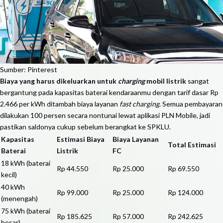
Sumber: Pinterest
Biaya yang harus dikeluarkan untuk
charging
mobil listrik
sangat
bergantung pada kapasitas baterai kendaraanmu dengan tarif dasar Rp
2.466 per kWh ditambah biaya layanan
fast charging
. Semua pembayaran
dilakukan 100 persen secara nontunai lewat aplikasi PLN Mobile, jadi
pastikan saldonya cukup sebelum berangkat ke SPKLU.
Kapasitas
Estimasi Biaya
Biaya Layanan
Total Estimasi
Baterai
Listrik
FC
18 kWh (baterai
Rp 44.550
Rp 25.000
Rp 69.550
kecil)
40 kWh
Rp 99.000
Rp 25.000
Rp 124.000
(menengah)
75 kWh (baterai
Rp 185.625
Rp 57.000
Rp 242.625
besar)