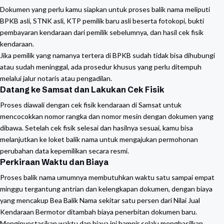
Dokumen yang perlu kamu siapkan untuk proses balik nama meliputi
BPKB asli, STNK asli, KTP pemilik baru asli beserta fotokopi, bukti
pembayaran kendaraan dari pemilik sebelumnya, dan hasil cek fisik
kendaraan.
Jika pemilik yang namanya tertera di BPKB sudah tidak bisa dihubungi
atau sudah meninggal, ada prosedur khusus yang perlu ditempuh
melalui jalur notaris atau pengadilan.
Datang ke Samsat dan Lakukan Cek Fisik
Proses diawali dengan cek fisik kendaraan di Samsat untuk
mencocokkan nomor rangka dan nomor mesin dengan dokumen yang
dibawa. Setelah cek fisik selesai dan hasilnya sesuai, kamu bisa
melanjutkan ke loket balik nama untuk mengajukan permohonan
perubahan data kepemilikan secara resmi.
Perkiraan Waktu dan Biaya
Proses balik nama umumnya membutuhkan waktu satu sampai empat
minggu tergantung antrian dan kelengkapan dokumen, dengan biaya
yang mencakup Bea Balik Nama sekitar satu persen dari Nilai Jual
Kendaraan Bermotor ditambah biaya penerbitan dokumen baru.
Menginvestasikan waktu dan biaya ini hampir selalu menghasilkan