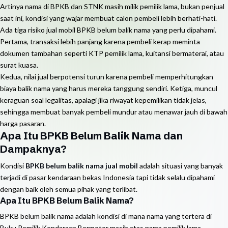
Artinya nama di BPKB dan STNK masih milik pemilik lama, bukan penjual
saat ini, kondisi yang wajar membuat calon pembeli lebih berhati-hati.
Ada tiga risiko jual mobil BPKB belum balik nama yang perlu dipahami.
Pertama, transaksi lebih panjang karena pembeli kerap meminta
dokumen tambahan seperti KTP pemilik lama, kuitansi bermaterai, atau
surat kuasa.
Kedua, nilai jual berpotensi turun karena pembeli memperhitungkan
biaya balik nama yang harus mereka tanggung sendiri. Ketiga, muncul
keraguan soal legalitas, apalagi jika riwayat kepemilikan tidak jelas,
sehingga membuat banyak pembeli mundur atau menawar jauh di bawah
harga pasaran.
Apa Itu BPKB Belum Balik Nama dan
Dampaknya?
Kondisi
BPKB belum balik nama jual mobil
adalah situasi yang banyak
terjadi di pasar kendaraan bekas Indonesia tapi tidak selalu dipahami
dengan baik oleh semua pihak yang terlibat.
Apa Itu BPKB Belum Balik Nama?
BPKB belum balik nama adalah kondisi di mana nama yang tertera di
Buku Pemilik Kendaraan Bermotor masih atas nama pemilik lama