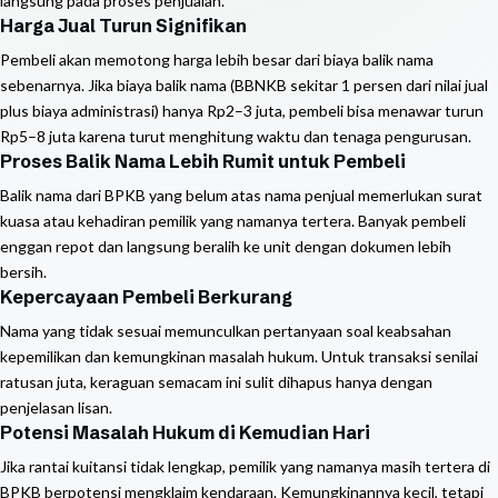
langsung pada proses penjualan.
Harga Jual Turun Signifikan
Pembeli akan memotong harga lebih besar dari biaya balik nama
sebenarnya. Jika biaya balik nama (BBNKB sekitar 1 persen dari nilai jual
plus biaya administrasi) hanya Rp2–3 juta, pembeli bisa menawar turun
Rp5–8 juta karena turut menghitung waktu dan tenaga pengurusan.
Proses Balik Nama Lebih Rumit untuk Pembeli
Balik nama dari BPKB yang belum atas nama penjual memerlukan surat
kuasa atau kehadiran pemilik yang namanya tertera. Banyak pembeli
enggan repot dan langsung beralih ke unit dengan dokumen lebih
bersih.
Kepercayaan Pembeli Berkurang
Nama yang tidak sesuai memunculkan pertanyaan soal keabsahan
kepemilikan dan kemungkinan masalah hukum. Untuk transaksi senilai
ratusan juta, keraguan semacam ini sulit dihapus hanya dengan
penjelasan lisan.
Potensi Masalah Hukum di Kemudian Hari
Jika rantai kuitansi tidak lengkap, pemilik yang namanya masih tertera di
BPKB berpotensi mengklaim kendaraan. Kemungkinannya kecil, tetapi