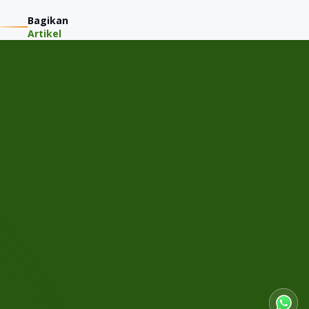
Bagikan
Artikel
PT JMM KAREM INDONESIA
Jalan Gading Kirana Timur A-11/15, Desa/Kelurahan Kelapa
Gading Barat, Kec. Kelapa Gading, Kota Adm. Jakarta Utara,
Provinsi DKI Jakarta
Menu
Home
Cek Harga Jual
Tentang JMM
Semua Mobil
Artikel
FAQ
Cabang
Alam Sutera
Ruko Woodlake 5 No 2, Alam Sutera, RT: 002/003, Panunggangan Utara, Kec. Pinang,
Tangerang Kota, Banten 15143