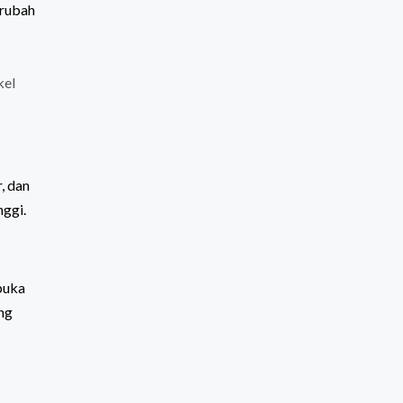
erubah
kel
, dan
nggi.
buka
ng