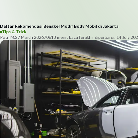
Daftar Rekomendasi Bengkel Modif Body Mobil di Jakarta
Tips & Trick
Putri M.
27 March 2026
706
13
menit baca
Terakhir diperbarui:
14 July 20