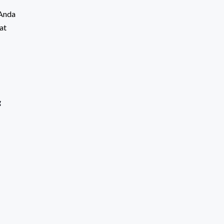
 Anda
at
g