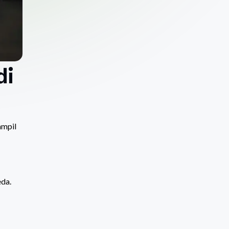
di
ampil
eda.