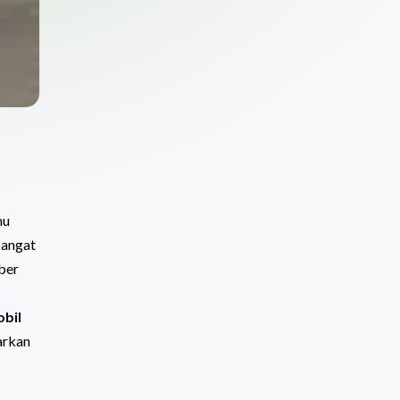
mu
sangat
ber
bil
arkan