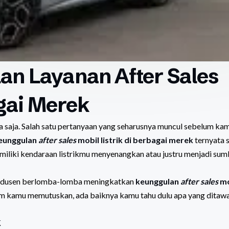
n Layanan After Sales
agai Merek
ya saja. Salah satu pertanyaan yang seharusnya muncul sebelum ka
eunggulan
after sales
mobil listrik di berbagai merek
ternyata 
emiliki kendaraan listrikmu menyenangkan atau justru menjadi sum
rodusen berlomba-lomba meningkatkan
keunggulan
after sales
mo
lum kamu memutuskan, ada baiknya kamu tahu dulu apa yang ditaw
k