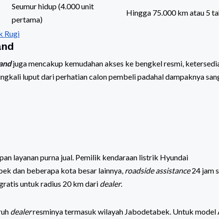
Seumur hidup (4.000 unit
Hingga 75.000 km atau 5 t
pertama)
k Rugi
and
and
juga mencakup kemudahan akses ke bengkel resmi, ketersedi
eringkali luput dari perhatian calon pembeli padahal dampaknya san
pan layanan purna jual. Pemilik kendaraan listrik Hyundai
bek dan beberapa kota besar lainnya,
roadside assistance
24 jam 
gratis untuk radius 20 km dari
dealer
.
uruh
dealer
resminya termasuk wilayah Jabodetabek. Untuk model A