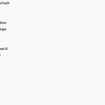
terbaik
ahun
juga
aan 8
i