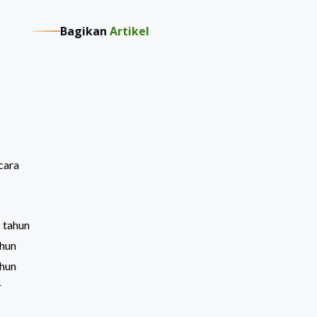
Bagikan
Artikel
cara
 tahun
ahun
ahun
r