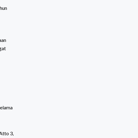
ahun
aan
gat
selama
tto 3,