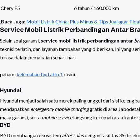
Chery E5
6 tahun / 160.000 km
.
Baca Juga:
Mobil Listrik China: Plus Minus & Tips Jual agar Tida
Service Mobil Listrik Perbandingan Antar Br
Selain soal garansi,
service mobil listrik perbandingan antar
br
teknisi terlatih, dan layanan tambahan yang diberikan. Ini yang s
terasa dalam pemakaian sehari-hari.
pahami
kelemahan byd atto 1
disini.
Hyundai
Hyundai menjadi salah satu merek paling unggul dari sisi kelengka
mendapatkan
emergency mobile charging
gratis di area Jabodeta
masa garansi, serta
mobile service
langsung ke rumah atau kantor 
BYD
BYD membangun ekosistem
after sales
dengan fasilitas 3S di sel