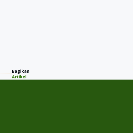
Bagikan
Artikel
PT JMM KAREM INDONESIA
Jalan Gading Kirana Timur A-11/15, Desa/Kelurahan Kelapa
Gading Barat, Kec. Kelapa Gading, Kota Adm. Jakarta Utara,
Provinsi DKI Jakarta