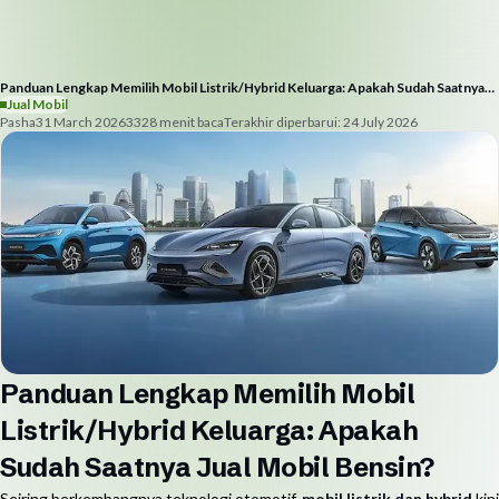
Panduan Lengkap Memilih Mobil Listrik/Hybrid Keluarga: Apakah Sudah Saatnya
Jual Mobil Bensin?
Jual Mobil
Pasha
31 March 2026
332
8
menit baca
Terakhir diperbarui:
24 July 2026
Panduan Lengkap Memilih Mobil
Listrik/Hybrid Keluarga: Apakah
Sudah Saatnya Jual Mobil Bensin?
Seiring berkembangnya teknologi otomotif,
mobil listrik dan hybrid
kini