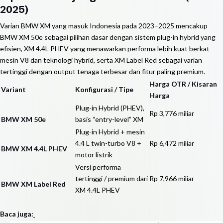
2025)
Varian BMW XM yang masuk Indonesia pada 2023–2025 mencakup
BMW XM 50e sebagai pilihan dasar dengan sistem plug-in hybrid yang
efisien, XM 4.4L PHEV yang menawarkan performa lebih kuat berkat
mesin V8 dan teknologi hybrid, serta XM Label Red sebagai varian
tertinggi dengan output tenaga terbesar dan fitur paling premium.
Harga OTR / Kisaran
Variant
Konfigurasi / Tipe
Harga
Plug-in Hybrid (PHEV),
Rp 3,776 miliar
BMW XM 50e
basis “entry-level” XM
Plug-in Hybrid + mesin
4.4 L twin-turbo V8 +
Rp 6,472 miliar
BMW XM 4.4L PHEV
motor listrik
Versi performa
tertinggi / premium dari
Rp 7,966 miliar
BMW XM Label Red
XM 4.4L PHEV
Baca juga: