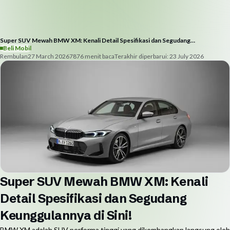
Super SUV Mewah BMW XM: Kenali Detail Spesifikasi dan Segudang
Keunggulannya di Sini!
Beli Mobil
Rembulan
27 March 2026
787
6
menit baca
Terakhir diperbarui:
23 July 2026
Super SUV Mewah BMW XM: Kenali
Detail Spesifikasi dan Segudang
Keunggulannya di Sini!
BMW XM adalah SUV performa tinggi yang dikembangkan langsung oleh