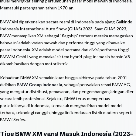
mulai meningkat seiring pertumbuhan pasar mobil mewah di Indonesia.
Memasuki pertengahan tahun 1970-an.
BMW XM diperkenalkan secara resmi di Indonesia pada ajang Gaikindo
Indonesia International Auto Show (GIIAS) 2023. Saat GIIAS 2023,
BMW menampilkan XM sebagai “flagship” terbaru mereka menegaskan
bahwa ini adalah varian mewah dan performa tinggi yang dibawa ke
pasar Indonesia. XM adalah model pertama dari divisi performa tinggi
BMW M GmbH yang memakai sistem hybrid-plug-in: mesin bensin V8
dikombinasikan dengan motor listrik.
Kehadiran BMW XM semakin kuat hingga akhirnya pada tahun 2001
didirikan
BMW Group Indonesia
, sebagai perwakilan resmi BMW AG,
yang mengatur distribusi, pemasaran, dan pengembangan jaringan diler
secara lebih profesional. Sejak itu, BMW terus memperluas
portofolionya di Indonesia, termasuk menghadirkan model-model
terbaru, teknologi canggih, hingga lini kendaraan listrik modern seperti
BMW i Series.
Tipe BMW XM yang Masuk Indonesia (2023–