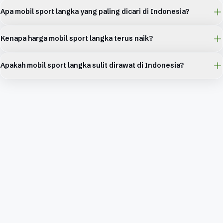
Apa mobil sport langka yang paling dicari di Indonesia?
Kenapa harga mobil sport langka terus naik?
Apakah mobil sport langka sulit dirawat di Indonesia?