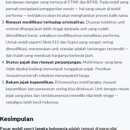
kendaraan dengan yang tertera di STNK dan BPKB. Pada mobil yang
pernah mengalami penggantian mesin — hal yang umum di mobil
performa — ketidakcocokan ini akan menghambat proses balik nama.
Riwayat modifikasi terhadap orisinalitas.
Di pasar kolektor, unit
orisinal dihargai jauh lebih tinggi daripada unit yang sudah
dimodifikasi berat, sekalipun modifikasinya menaikkan performa.
Untuk mobil seperti Silvia S15 dan Supra yang sangat sering
dimodifikasi, menemukan unit standar adalah tantangan tersendiri —
dan itulah yang membuat harganya berbeda jauh.
Status pajak dan riwayat perpanjangan.
Mobil impor yang lama
tidak dipakai kadang menumpuk tunggakan pajak. Pastikan
riwayatnya bersih sebelum menyepakati harga.
Rekam jejak kepemilikan.
Di komunitas mobil langka, riwayat
kepemilikan dan perawatan sering bisa ditelusuri. Unit dengan rekam
jejak yang jelas dan terdokumentasi memiliki nilai lebih tinggi —
sekaligus lebih kecil risikonya.
Kesimpulan
Pasar mobil sport langka Indonesia
adalah tempat di mana nilai