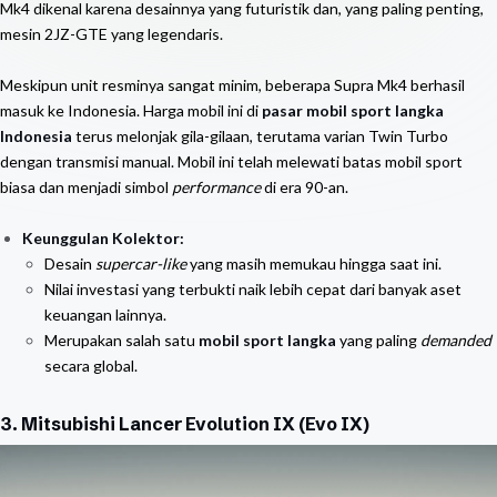
Mk4 dikenal karena desainnya yang futuristik dan, yang paling penting,
mesin 2JZ-GTE yang legendaris.
Meskipun unit resminya sangat minim, beberapa Supra Mk4 berhasil
masuk ke Indonesia. Harga mobil ini di
pasar mobil sport langka
Indonesia
terus melonjak gila-gilaan, terutama varian Twin Turbo
dengan transmisi manual. Mobil ini telah melewati batas mobil sport
biasa dan menjadi simbol
performance
di era 90-an.
Keunggulan Kolektor:
Desain
supercar-like
yang masih memukau hingga saat ini.
Nilai investasi yang terbukti naik lebih cepat dari banyak aset
keuangan lainnya.
Merupakan salah satu
mobil sport langka
yang paling
demanded
secara global.
3. Mitsubishi Lancer Evolution IX (Evo IX)