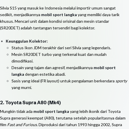
Silvia S15 yang masuk ke Indonesia melalui importir umum sangat
sedikit, menjadikannya
mobil sport langka
yang memiliki daya tarik
khusus. Mencari unit dalam kondisi orisinal dan mesin standar
(SR20DET) adalah tantangan tersendiri bagi kolektor.
Keunggulan Kolektor:
Status Ikon JDM terakhir dari seri Silvia yang legendaris.
Mesin SR20DET turbo yang terkenal kuat dan mudah
dimodifikasi.
Desain yang tajam dan agresif, menjadikannya
mobil sport
langka
dengan estetika abadi.
Sasis yang ideal (FR layout) untuk pengalaman berkendara
sporty
yang murni.
2. Toyota Supra A80 (Mk4)
Mungkin tidak ada
mobil sport langka
yang lebih ikonik dari Toyota
Supra generasi keempat (A80), terutama setelah popularitasnya dalam
film
Fast and Furious
. Diproduksi dari tahun 1993 hingga 2002, Supra