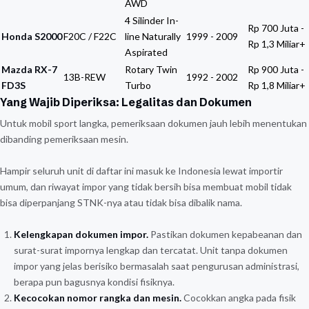
AWD
4 Silinder In-
Rp 700 Juta -
Honda S2000
F20C / F22C
line Naturally
1999 - 2009
Rp 1,3 Miliar+
Aspirated
Mazda RX-7
Rotary Twin
Rp 900 Juta -
13B-REW
1992 - 2002
FD3S
Turbo
Rp 1,8 Miliar+
Yang Wajib Diperiksa: Legalitas dan Dokumen
Untuk mobil sport langka, pemeriksaan dokumen jauh lebih menentukan
dibanding pemeriksaan mesin.
Hampir seluruh unit di daftar ini masuk ke Indonesia lewat importir
umum, dan riwayat impor yang tidak bersih bisa membuat mobil tidak
bisa diperpanjang STNK-nya atau tidak bisa dibalik nama.
Kelengkapan dokumen impor.
Pastikan dokumen kepabeanan dan
surat-surat impornya lengkap dan tercatat. Unit tanpa dokumen
impor yang jelas berisiko bermasalah saat pengurusan administrasi,
berapa pun bagusnya kondisi fisiknya.
Kecocokan nomor rangka dan mesin.
Cocokkan angka pada fisik