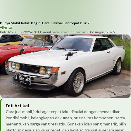
Punya Mobil Jadul? Begini Cara Jualnya Biar Cepat Dilirik!
Berita
Putri M
20 July 2025
670
11
menit baca
Terakhir diperbarui:
06 August 2026
Inti Artikel
Cara jual mobil jadul agar cepat laku dimulai dengan memastikan
kondisi mobil, kelengkapan dokumen, orisinalitas komponen, serta
menentukan harga yang realistis. Gunakan iklan yang menarik, pilih
platform penjualan yang tepat, dan lakukan transaksi secara aman