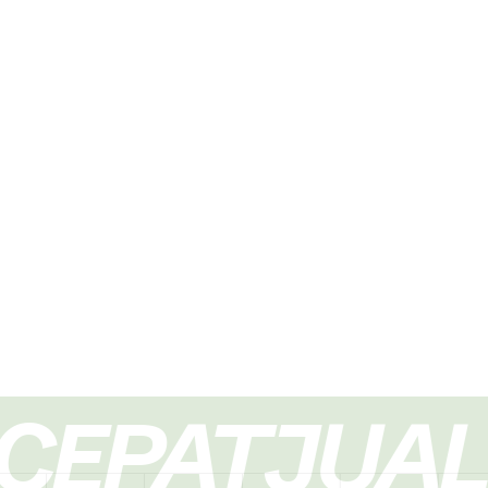
Masukkan informasi kamu
Nama
*
Nomor WhatsA
+62
PAT
JUAL M